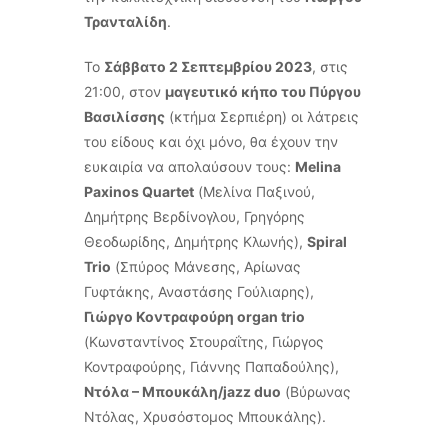
Τρανταλίδη
.
Το
Σάββατο 2 Σεπτεμβρίου 2023
, στις
21:00, στον
μαγευτικό κήπο του Πύργου
Βασιλίσσης
(κτήμα Σερπιέρη) οι λάτρεις
του είδους και όχι μόνο, θα έχουν την
ευκαιρία να απολαύσουν τους:
Melina
Paxinos Quartet
(Μελίνα Παξινού,
Δημήτρης Βερδίνογλου, Γρηγόρης
Θεοδωρίδης, Δημήτρης Κλωνής),
Spiral
Trio
(Σπύρος Μάνεσης, Αρίωνας
Γυφτάκης, Αναστάσης Γούλιαρης),
Γιώργο Κοντραφούρη organ trio
(Κωνσταντίνος Στουραΐτης, Γιώργος
Κοντραφούρης, Γιάννης Παπαδούλης),
Ντόλα – Μπουκάλη/jazz duo
(Βύρωνας
Ντόλας, Χρυσόστομος Μπουκάλης).