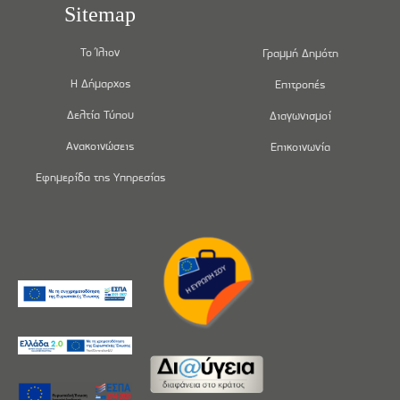
Sitemap
Το Ίλιον
Γραμμή Δημότη
Η Δήμαρχος
Επιτροπές
Δελτία Τύπου
Διαγωνισμοί
Ανακοινώσεις
Επικοινωνία
Εφημερίδα της Υπηρεσίας