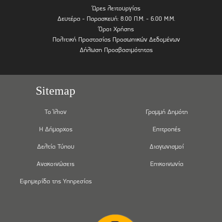
Ώρες λειτουργίας
Δευτέρα - Παρασκευή: 8.00 Π.Μ. - 6.00 Μ.Μ.
Όροι Χρήσης
Πολιτική Προστασίας Προσωπικών Δεδομένων
Δήλωση Προσβασιμότητας
Sitemap
Το Ίλιον
Γραμμή Δημότη
Η Δήμαρχος
Επιτροπές
Δελτία Τύπου
Διαγωνισμοί
Ανακοινώσεις
Επικοινωνία
Εφημερίδα της Υπηρεσίας