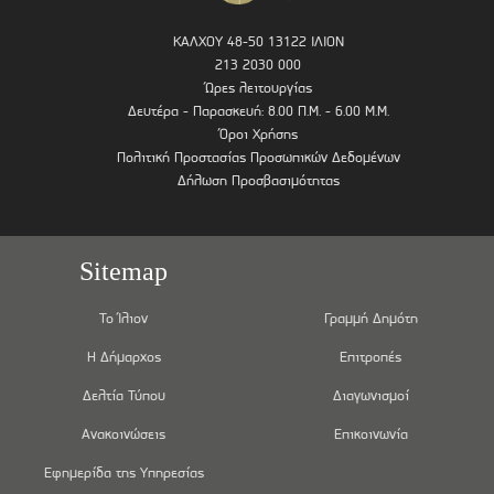
ΚΑΛΧΟΥ 48-50 13122 ΙΛΙΟΝ
213 2030 000
Ώρες λειτουργίας
Δευτέρα - Παρασκευή: 8.00 Π.Μ. - 6.00 Μ.Μ.
Όροι Χρήσης
Πολιτική Προστασίας Προσωπικών Δεδομένων
Δήλωση Προσβασιμότητας
Sitemap
Το Ίλιον
Γραμμή Δημότη
Η Δήμαρχος
Επιτροπές
Δελτία Τύπου
Διαγωνισμοί
Ανακοινώσεις
Επικοινωνία
Εφημερίδα της Υπηρεσίας