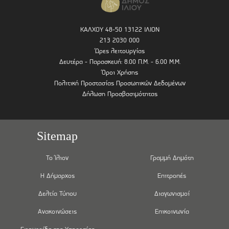
ΚΑΛΧΟΥ 48-50 13122 ΙΛΙΟΝ
213 2030 000
Ώρες λειτουργίας
Δευτέρα - Παρασκευή: 8.00 Π.Μ. - 6.00 Μ.Μ.
Όροι Χρήσης
Πολιτική Προστασίας Προσωπικών Δεδομένων
Δήλωση Προσβασιμότητας
Sitemap
Το Ίλιον
Γραμμή Δημότη
Η Δήμαρχος
Επιτροπές
Δελτία Τύπου
Διαγωνισμοί
Ανακοινώσεις
Επικοινωνία