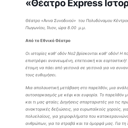
«Θέατρο Express Ιστορ
Θέατρο «Άννα Συνοδινού» του Πολυδύναμου Κέντρο
Πωγωνίου, Ίλιον, ώρα 8.00 μ.μ.
Από το Εθνικό Θέατρο
Οι ιστορίες καθ’ οδόν Νο2 βρίσκονται καθ’ οδόν! Η
επιστρέφει ανανεωμένη, επετειακή και εορταστική! 
έτοιμη να πάει από γειτονιά σε γειτονιά για να συνα
τους ευθυμήσει.
Μια απολαυστική μετάβαση στο παρελθόν, μια ανάλα
αυτοσαρκασμός με κέφι και ευφορία. Το παρελθόν μας
και τι μας φταίει; Διηγήσεις σπαρταριστές για τις 
ανακτορικές δεξιώσεις, για ευρωπαϊκούς χορούς, γι
πολυελαίους, για χειροφιλήματα που κατακεραυνώνου
ανθρώπων, για τα στραβά και τα όμορφά μας. Για τη ζ