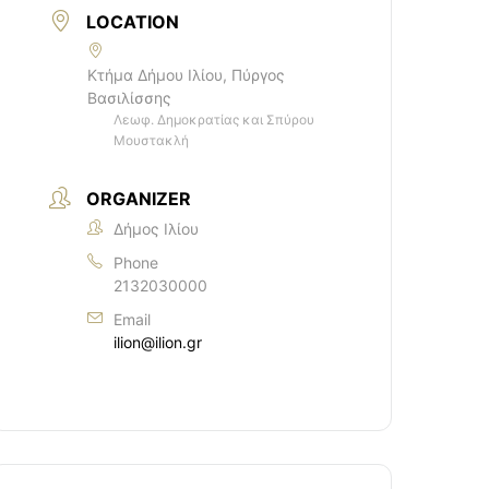
LOCATION
Κτήμα Δήμου Ιλίου, Πύργος
Βασιλίσσης
Λεωφ. Δημοκρατίας και Σπύρου
Μουστακλή
ORGANIZER
Δήμος Ιλίου
Phone
2132030000
Email
ilion@ilion.gr