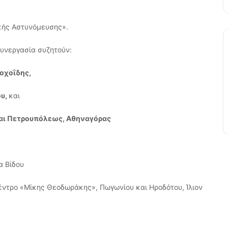
ικής Αστυνόμευσης».
συνεργασία συζητούν:
οχοΐδης,
ου,
και
και Πετρουπόλεως, Αθηναγόρας
α Βίδου
Κέντρο «Μίκης Θεοδωράκης», Πωγωνίου και Ηροδότου, Ίλιον