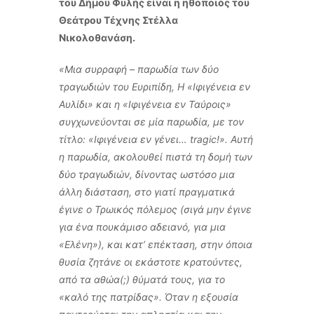
του Δήμου Φυλής είναι η ηθοποιός του
Θεάτρου Τέχνης Στέλλα
Νικολοθανάση.
«Μια συρραφή – παρωδία των δύο
τραγωδιών του Ευριπίδη, H «Ιφιγένεια εν
Αυλίδι» και η «Ιφιγένεια εν Ταύροις»
συγχωνεύονται σε μία παρωδία, με τον
τίτλο: «Ιφιγένεια εν γένει… tragic!». Αυτή
η παρωδία, ακολουθεί πιστά τη δομή των
δύο τραγωδιών, δίνοντας ωστόσο μια
άλλη διάσταση, στο γιατί πραγματικά
έγινε ο Τρωικός πόλεμος (σιγά μην έγινε
για ένα πουκάμισο αδειανό, για μια
«Ελένη»), και κατ’ επέκταση, στην όποια
θυσία ζητάνε οι εκάστοτε κρατούντες,
από τα αθώα(;) θύματά τους, για το
«καλό της πατρίδας». Όταν η εξουσία