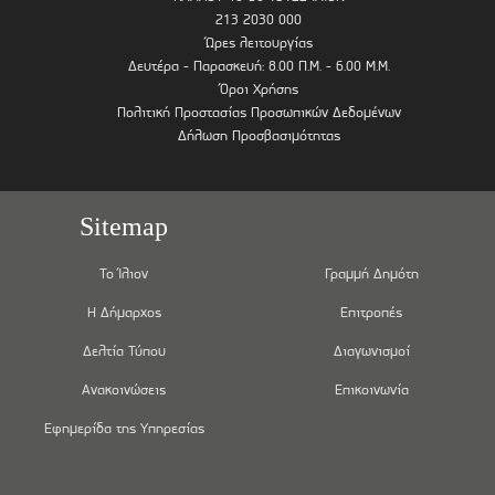
213 2030 000
Ώρες λειτουργίας
Δευτέρα - Παρασκευή: 8.00 Π.Μ. - 6.00 Μ.Μ.
Όροι Χρήσης
Πολιτική Προστασίας Προσωπικών Δεδομένων
Δήλωση Προσβασιμότητας
Sitemap
Το Ίλιον
Γραμμή Δημότη
Η Δήμαρχος
Επιτροπές
Δελτία Τύπου
Διαγωνισμοί
Ανακοινώσεις
Επικοινωνία
Εφημερίδα της Υπηρεσίας