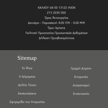
ΚΑΛΧΟΥ 48-50 13122 ΙΛΙΟΝ
213 2030 000
Ώρες λειτουργίας
Δευτέρα - Παρασκευή: 8.00 Π.Μ. - 6.00 Μ.Μ.
Όροι Χρήσης
Πολιτική Προστασίας Προσωπικών Δεδομένων
Δήλωση Προσβασιμότητας
Sitemap
Το Ίλιον
Γραμμή Δημότη
Η Δήμαρχος
Επιτροπές
Δελτία Τύπου
Διαγωνισμοί
Ανακοινώσεις
Επικοινωνία
Εφημερίδα της Υπηρεσίας