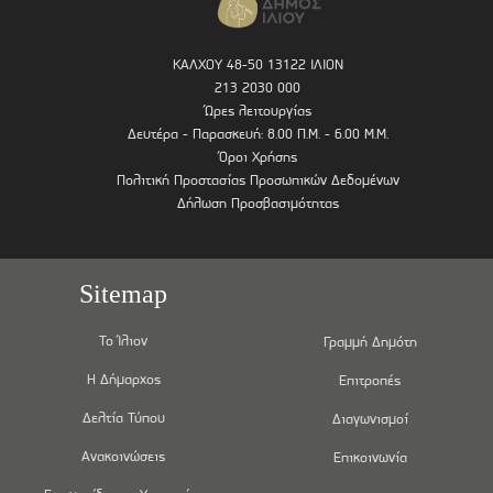
ΚΑΛΧΟΥ 48-50 13122 ΙΛΙΟΝ
213 2030 000
Ώρες λειτουργίας
Δευτέρα - Παρασκευή: 8.00 Π.Μ. - 6.00 Μ.Μ.
Όροι Χρήσης
Πολιτική Προστασίας Προσωπικών Δεδομένων
Δήλωση Προσβασιμότητας
Sitemap
Το Ίλιον
Γραμμή Δημότη
Η Δήμαρχος
Επιτροπές
Δελτία Τύπου
Διαγωνισμοί
Ανακοινώσεις
Επικοινωνία