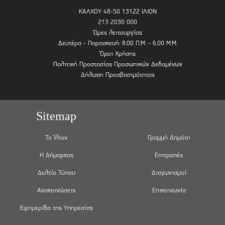
ΚΑΛΧΟΥ 48-50 13122 ΙΛΙΟΝ
213 2030 000
Ώρες λειτουργίας
Δευτέρα - Παρασκευή: 8.00 Π.Μ. - 6.00 Μ.Μ.
Όροι Χρήσης
Πολιτική Προστασίας Προσωπικών Δεδομένων
Δήλωση Προσβασιμότητας
Sitemap
Το Ίλιον
Γραμμή Δημότη
Η Δήμαρχος
Επιτροπές
Δελτία Τύπου
Διαγωνισμοί
Ανακοινώσεις
Επικοινωνία
Εφημερίδα της Υπηρεσίας