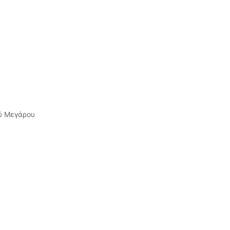
ύ Μεγάρου