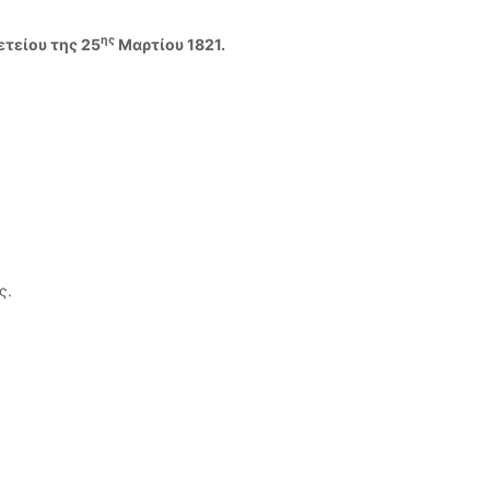
ης
ετείου της 25
Μαρτίου 1821.
ς.