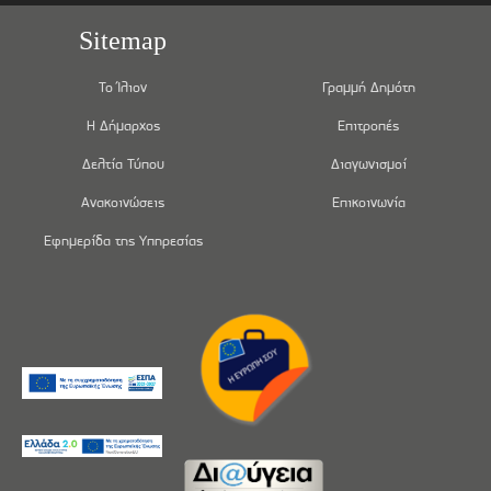
Sitemap
Το Ίλιον
Γραμμή Δημότη
Η Δήμαρχος
Επιτροπές
Δελτία Τύπου
Διαγωνισμοί
Ανακοινώσεις
Επικοινωνία
Εφημερίδα της Υπηρεσίας