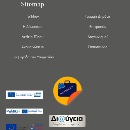
Sitemap
Το Ίλιον
Γραμμή Δημότη
Η Δήμαρχος
Επιτροπές
Δελτία Τύπου
Διαγωνισμοί
Ανακοινώσεις
Επικοινωνία
Εφημερίδα της Υπηρεσίας