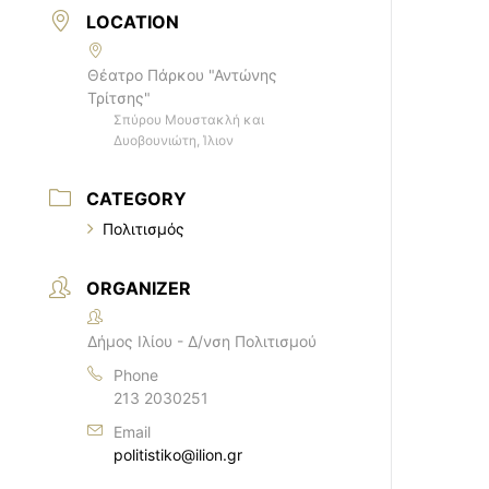
LOCATION
Θέατρο Πάρκου "Αντώνης
Τρίτσης"
Σπύρου Μουστακλή και
Δυοβουνιώτη, Ίλιον
CATEGORY
Πολιτισμός
ORGANIZER
Δήμος Ιλίου - Δ/νση Πολιτισμού
Phone
213 2030251
Email
politistiko@ilion.gr