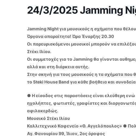
24/3/2025 Jamming Nig
Jamming Night για μουσικούς η σχήματα που θέλου
Όργανα απαραίτητα! Ώρα Έναρξης 20.30
Οι παρευρισκόμενοι μουσικοί μπορούν να επιλέξου
Στέκι Ιλίου.
Οι συμμετοχές για το Jamming θα γίνονται αυθημερ
αλλά και στη διάρκεια αυτής.
Στην σκηνή για τους μουσικούς η τα σχήματα που θ
το Steki House Band για κάθε βοήθεια και συνοδεί
● Η είσοδος στις παραστάσεις είναι ελεύθερη ενώ 
ηχολήπτες, φωτιστές, γραφίστες και διοργανωτές 
αφιλοκερδώς.
Μουσικό Στέκι Ιλίου
Καλλιτεχνικό Καφενείο «Θ. Αγγελόπουλος» ● Πο
Αγ. Φανουρίου 99, Ίλιον, 2ος όροφος