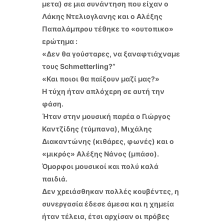
μετα) σε μια συνάντηση που είχαν ο
Λάκης Ντελιογλανης και ο Αλέξης
Παπαλάμπρου τέθηκε το «ουτοπικο»
ερώτημα :
«Δεν θα γούσταρες, να ξαναφτιάχναμε
τους Schmetterling?”
«Και ποιοι θα παίξουν μαζί μας?»
Η τύχη ήταν απλόχερη σε αυτή την
φάση.
Ήταν στην μουσική παρέα ο Γιώργος
Καντζίδης (τύμπανα), Μιχάλης
Διακαντώνης (κιθάρες, φωνές) και ο
«μικρός» Αλέξης Νάνος (μπάσο).
Όμορφοι μουσικοί και πολύ καλά
παιδιά.
Δεν χρειάσθηκαν πολλές κουβέντες, η
συνεργασία έδεσε άμεσα και η χημεία
ήταν τέλεια, έτσι αρχίσαν οι πρόβες