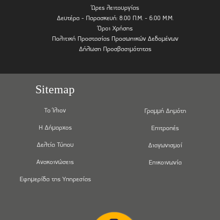
Ώρες λειτουργίας
Δευτέρα - Παρασκευή: 8.00 Π.Μ. - 6.00 Μ.Μ.
Όροι Χρήσης
Πολιτική Προστασίας Προσωπικών Δεδομένων
Δήλωση Προσβασιμότητας
Sitemap
Το Ίλιον
Γραμμή Δημότη
Η Δήμαρχος
Επιτροπές
Δελτία Τύπου
Διαγωνισμοί
Ανακοινώσεις
Επικοινωνία
Εφημερίδα της Υπηρεσίας