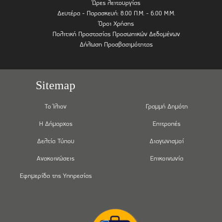
Ώρες λειτουργίας
Δευτέρα - Παρασκευή: 8.00 Π.Μ. - 6.00 Μ.Μ.
Όροι Χρήσης
Πολιτική Προστασίας Προσωπικών Δεδομένων
Δήλωση Προσβασιμότητας
Sitemap
Το Ίλιον
Γραμμή Δημότη
Η Δήμαρχος
Επιτροπές
Δελτία Τύπου
Διαγωνισμοί
Ανακοινώσεις
Επικοινωνία
Εφημερίδα της Υπηρεσίας