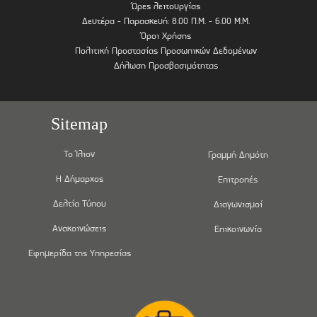
Ώρες λειτουργίας
Δευτέρα - Παρασκευή: 8.00 Π.Μ. - 6.00 Μ.Μ.
Όροι Χρήσης
Πολιτική Προστασίας Προσωπικών Δεδομένων
Δήλωση Προσβασιμότητας
Sitemap
Το Ίλιον
Γραμμή Δημότη
Η Δήμαρχος
Επιτροπές
Δελτία Τύπου
Διαγωνισμοί
Ανακοινώσεις
Επικοινωνία
Εφημερίδα της Υπηρεσίας