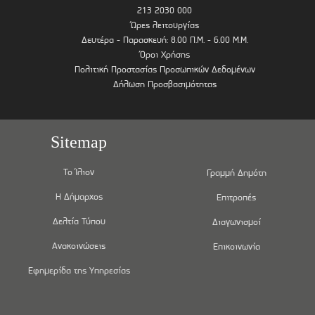
213 2030 000
Ώρες λειτουργίας
Δευτέρα - Παρασκευή: 8.00 Π.Μ. - 6.00 Μ.Μ.
Όροι Χρήσης
Πολιτική Προστασίας Προσωπικών Δεδομένων
Δήλωση Προσβασιμότητας
Sitemap
Το Ίλιον
Γραμμή Δημότη
Η Δήμαρχος
Επιτροπές
Δελτία Τύπου
Διαγωνισμοί
Ανακοινώσεις
Επικοινωνία
Εφημερίδα της Υπηρεσίας