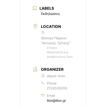
LABELS
Εκδηλώσεις
LOCATION
Θέατρο Πάρκου
"Αντώνης Τρίτσης"
Σπύρου
Μουστακλή και
Δυοβουνιώτη, Ίλιον
ORGANIZER
Δήμος Ιλίου
Phone
2132030000
Email
ilion@ilion.gr