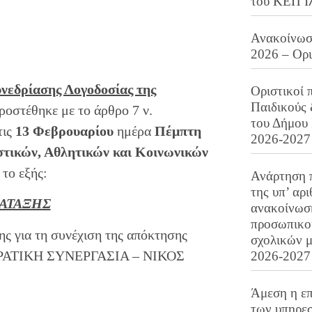
του ΚΕΠ Ι
Ανακοίνωση
2026 – Ορ
νεδρίασης Λογοδοσίας της
Οριστικοί 
Παιδικούς
ροστέθηκε με το άρθρο 7 ν.
του Δήμου 
τις
13 Φεβρουαρίου
ημέρα
Πέμπτη
2026-2027
τικών, Αθλητικών και Κοινωνικών
ι το εξής:
Ανάρτηση 
της υπ’ αρ
ΑΤΑΞΗΣ
ανακοίνωσ
προσωπικού
ησης για τη συνέχιση της απόκτησης
σχολικών μ
ΚΡΑΤΙΚΗ ΣΥΝΕΡΓΑΣΙΑ – ΝΙΚΟΣ
2026-2027
Άμεση η επ
των υπηρεσ