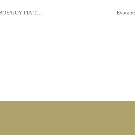
ΠΡΟΣΚΛΗΣΗ ΤΩΝ ΜΕΛΩΝ ΤΟΥ ΔΗΜΟΤΙΚΟΥ ΣΥΜΒΟΥΛΙΟΥ ΓΙΑ ΤΗΝ 13/02/2025 (ΕΙΔΙΚΗ)
Ενοικία