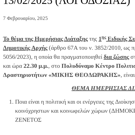
13/02/2025 (ΛΟΓΟΔΟΣΙΑΣ)
7 Φεβρουαρίου, 2025
ης
Το θέμα της Ημερήσιας Διάταξης
της
1
Ειδικής Συ
Δημοτικής Αρχής
(άρθρο 67Α του ν. 3852/2010, ως π
5056/2023), η οποία θα πραγματοποιηθεί
δια ζώσης
σ
και ώρα
22.30 μ.μ.
, στο
Πολυδύναμο Κέντρο Πολιτισ
Δραστηριοτήτων «ΜΙΚΗΣ ΘΕOΔΩΡΑΚΗΣ»
, είνα
ΘΕΜΑ ΗΜΕΡΗΣΙΑΣ ΔΙ
Ποια είναι η πολιτική και οι ενέργειες της Διοίκ
κοινόχρηστων και κοινωφελών χώρων (ΔΗΜΟ
ΖΕΝΕΤΟΣ