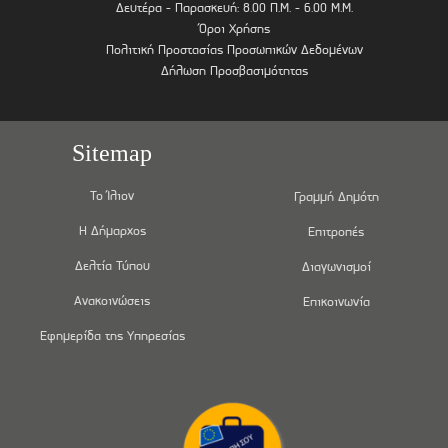
Δευτέρα - Παρασκευή: 8.00 Π.Μ. - 6.00 Μ.Μ.
Όροι Χρήσης
Πολιτική Προστασίας Προσωπικών Δεδομένων
Δήλωση Προσβασιμότητας
Sitemap
Το Ίλιον
Γραμμή Δημότη
Η Δήμαρχος
Επιτροπές
Δελτία Τύπου
Διαγωνισμοί
Ανακοινώσεις
Επικοινωνία
Εφημερίδα της Υπηρεσίας