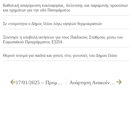
Καθολική απαγόρευση κυκλοφορίας, διέλευσης και παραμονής προσώπων
και οχημάτων για την οδό Πανοράματος
Σε ετοιμότητα ο Δήμος Ιλίου λόγω υψηλών θερμοκρασιών
Ξεκίνησε η υποβολή αιτήσεων για τους Παιδικούς Σταθμούς μέσω του
Ευρωπαϊκού Προγράμματος ΕΣΠΑ
Θερινό σινεμά για παιδιά και γονείς στις γειτονιές του Δήμου Ιλίου
17/01/2025 – Προμήθεια μέσων ατομικής προστασίας
Ανάρτηση Ανακοίνωσης ΣΜΕ 1/2024 για την πρόσληψη με σύναψη σύμβασης μίσθωσης έργου με αντίτιμο