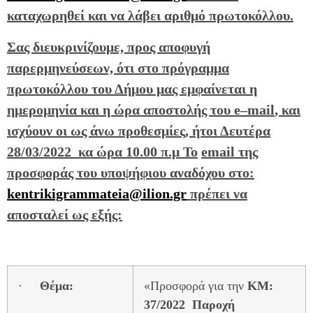
καταχωρηθεί και να λάβει αριθμό πρωτοκόλλου.
Σας διευκρινίζουμε, προς αποφυγή
παρερμηνεύσεων, ότι στο πρόγραμμα
πρωτοκόλλου του Δήμου μας εμφαίνεται η
ημερομηνία και η ώρα αποστολής του
e
–
mail
, και
ισχύουν οι ως άνω προθεσμίες, ήτοι Δευτέρα
28/03/2022 κα ώρα 10.00 π.μ
T
o
email
της
προσφοράς του υποψήφιου αναδόχου
στο:
kentrikigrammateia@ilion.gr
πρέπει να
αποσταλεί ως εξής:
·
Θέμα:
«Προσφορά για την
ΚΜ:
37/2022 Παροχή