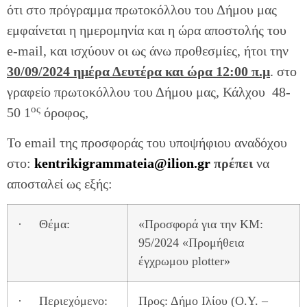
ότι στο πρόγραμμα πρωτοκόλλου του Δήμου μας
εμφαίνεται η ημερομηνία και η ώρα αποστολής του
e-mail, και ισχύουν οι ως άνω προθεσμίες, ήτοι την
30/09/2024
ημέρα Δευτέρα και ώρα 12:00 π.μ
. στο
γραφείο πρωτοκόλλου του Δήμου μας, Κάλχου 48-
ος
50 1
όροφος,
To email της προσφοράς του υποψήφιου αναδόχου
στο:
kentrikigrammateia@ilion.gr
πρέπει
να
αποσταλεί ως εξής:
· Θέμα:
«Προσφορά για την ΚΜ:
95/2024 «Προμήθεια
έγχρωμου plotter»
· Περιεχόμενο:
Προς: Δήμο Ιλίου (Ο.Υ. –