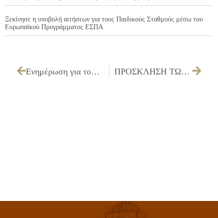
Ξεκίνησε η υποβολή αιτήσεων για τους Παιδικούς Σταθμούς μέσω του
Ευρωπαϊκού Προγράμματος ΕΣΠΑ
Ενημέρωση για τους ελέγχους ταχείας ανίχνευσης κορωνοϊού (rapid test covid-19)
ΠΡΟΣΚΛΗΣΗ ΤΩΝ ΜΕΛΩΝ ΤΗΣ ΔΗΜΟΤΙΚΗΣ ΕΠΙΤΡΟΠΗΣ ΓΙΑ ΤΗΝ 27/09/2024