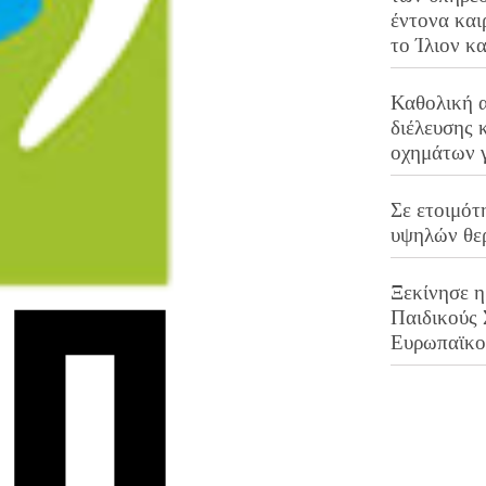
έντονα και
το Ίλιον κ
Καθολική 
διέλευσης 
οχημάτων 
Σε ετοιμότ
υψηλών θε
Ξεκίνησε η
Παιδικούς
Ευρωπαϊκ