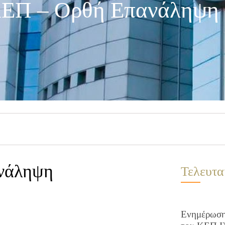
ΚΕΠ – Ορθή Επανάληψη
ανάληψη
Τελευτα
Ενημέρωση 