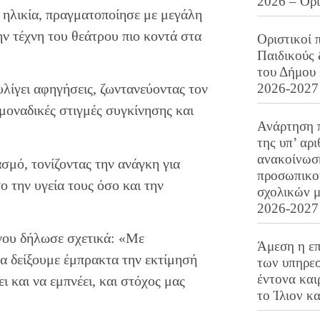
2026 – Ορ
η ηλικία, πραγματοποίησε με μεγάλη
ην τέχνη του θεάτρου πιο κοντά στα
Οριστικοί 
Παιδικούς
του Δήμου 
2026-2027
λίγει αφηγήσεις, ζωντανεύοντας τον
οναδικές στιγμές συγκίνησης και
Ανάρτηση 
της υπ’ αρ
ανακοίνωσ
μό, τονίζοντας την ανάγκη για
προσωπικού
ο την υγεία τους όσο και την
σχολικών μ
2026-2027
νου δήλωσε σχετικά: «Με
Άμεση η επ
α δείξουμε έμπρακτα την εκτίμησή
των υπηρεσ
έντονα και
ι και να εμπνέει, και στόχος μας
το Ίλιον κ