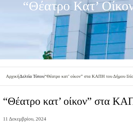
“Θέατρο Κατ’ Οίκο
Αρχική
Δελτία Τύπου
“Θέατρο κατ’ οίκον” στα ΚΑΠΗ του Δήμου Ιλί
“Θέατρο κατ’ οίκον” στα ΚΑ
11 Δεκεμβρίου, 2024