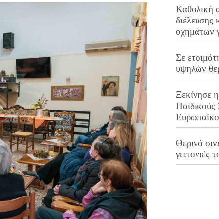
Καθολική 
διέλευσης 
οχημάτων 
Σε ετοιμότ
υψηλών θε
Ξεκίνησε η
Παιδικούς
Ευρωπαϊκ
Θερινό σινε
γειτονιές τ