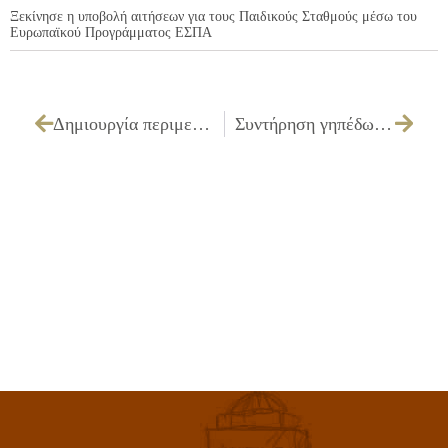
Ξεκίνησε η υποβολή αιτήσεων για τους Παιδικούς Σταθμούς μέσω του
Ευρωπαϊκού Προγράμματος ΕΣΠΑ
Δημιουργία περιμετρικής /ων ζώνης/ων πλάτους 10 μέτρων πέριξ οικισμού/ων η εντός πλησίον δασών και δασικών εκτάσεων υψηλής επικινδυνότητας για την εκδήλωση δασικών πυρκαγιών στο Δήμο Ιλίου
Συντήρηση γηπέδων με συνθετικό χλοοτάπητα