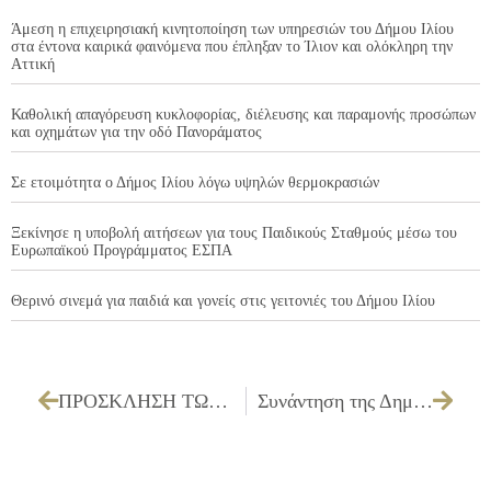
Άμεση η επιχειρησιακή κινητοποίηση των υπηρεσιών του Δήμου Ιλίου
στα έντονα καιρικά φαινόμενα που έπληξαν το Ίλιον και ολόκληρη την
Αττική
Καθολική απαγόρευση κυκλοφορίας, διέλευσης και παραμονής προσώπων
και οχημάτων για την οδό Πανοράματος
Σε ετοιμότητα ο Δήμος Ιλίου λόγω υψηλών θερμοκρασιών
Ξεκίνησε η υποβολή αιτήσεων για τους Παιδικούς Σταθμούς μέσω του
Ευρωπαϊκού Προγράμματος ΕΣΠΑ
Θερινό σινεμά για παιδιά και γονείς στις γειτονιές του Δήμου Ιλίου
ΠΡΟΣΚΛΗΣΗ ΤΩΝ ΜΕΛΩΝ ΤΗΣ ΔΗΜΟΤΙΚΗΣ ΕΠΙΤΡΟΠΗΣ ΓΙΑ ΤΗΝ 06/05/2025
Συνάντηση της Δημάρχου Ιλίου κας Ανδριάνας Αλεβίζου με τον Αναπληρωτή Υπουργό Αθλητισμού κ. Γιάννη Βρούτση