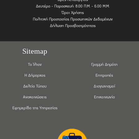
Δευτέρα - Παρασκευή: 8.00 Π.Μ. - 6.00 Μ.Μ.
Όροι Χρήσης
Πολιτική Προστασίας Προσωπικών Δεδομένων
Δήλωση Προσβασιμότητας
Sitemap
Το Ίλιον
Γραμμή Δημότη
Η Δήμαρχος
Επιτροπές
Δελτία Τύπου
Διαγωνισμοί
Ανακοινώσεις
Επικοινωνία
Εφημερίδα της Υπηρεσίας