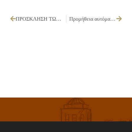
ΠΡΟΣΚΛΗΣΗ ΤΩΝ ΜΕΛΩΝ ΤΗΣ ΔΗΜΟΤΙΚΗΣ ΕΠΙΤΡΟΠΗΣ ΓΙΑ ΤΗΝ 12/05/2025
Προμήθεια αυτόματων απινιδωτών και αναλωσίμων για τις αθλητικές εγκατάσταση του Δήμου Ιλίου