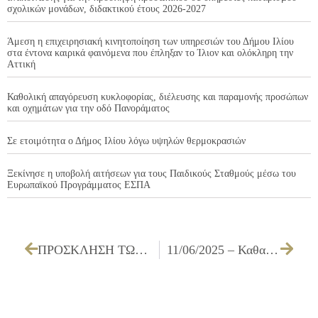
σχολικών μονάδων, διδακτικού έτους 2026-2027
Άμεση η επιχειρησιακή κινητοποίηση των υπηρεσιών του Δήμου Ιλίου
στα έντονα καιρικά φαινόμενα που έπληξαν το Ίλιον και ολόκληρη την
Αττική
Καθολική απαγόρευση κυκλοφορίας, διέλευσης και παραμονής προσώπων
και οχημάτων για την οδό Πανοράματος
Σε ετοιμότητα ο Δήμος Ιλίου λόγω υψηλών θερμοκρασιών
Ξεκίνησε η υποβολή αιτήσεων για τους Παιδικούς Σταθμούς μέσω του
Ευρωπαϊκού Προγράμματος ΕΣΠΑ
ΠΡΟΣΚΛΗΣΗ ΤΩΝ ΜΕΛΩΝ ΤΟΥ ΔΗΜΟΤΙΚΟΥ ΣΥΜΒΟΥΛΙΟΥ ΓΙΑ ΤΗΝ 22/5/2025
11/06/2025 – Καθαρισμός – απολύμανση – μυοκτονία – απεντόμωση φρεατίων υδροσυλλογής δικτύου ομβρίων & κτιρίων του Δήμου