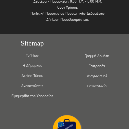
Δευτέρα - Παρασκευή: 8.00 Π.Μ. - 6.00 Μ.Μ.
Όροι Χρήσης
Πολιτική Προστασίας Προσωπικών Δεδομένων
Δήλωση Προσβασιμότητας
Sitemap
Το Ίλιον
Γραμμή Δημότη
Η Δήμαρχος
Επιτροπές
Δελτία Τύπου
Διαγωνισμοί
Ανακοινώσεις
Επικοινωνία
Εφημερίδα της Υπηρεσίας