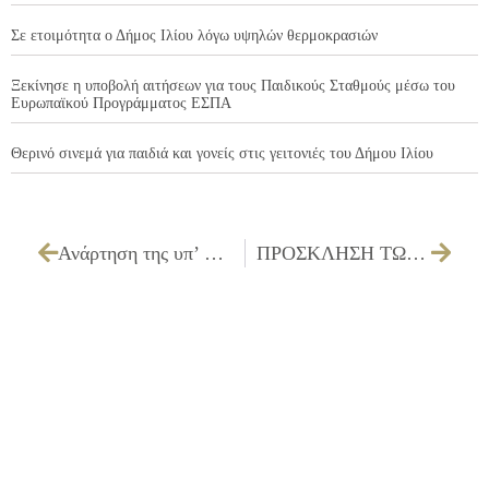
Σε ετοιμότητα ο Δήμος Ιλίου λόγω υψηλών θερμοκρασιών
Ξεκίνησε η υποβολή αιτήσεων για τους Παιδικούς Σταθμούς μέσω του
Ευρωπαϊκού Προγράμματος ΕΣΠΑ
Θερινό σινεμά για παιδιά και γονείς στις γειτονιές του Δήμου Ιλίου
Ανάρτηση της υπ’ αριθμ. 38339/03-10-2025 ανακοίνωσης για πρόσληψη συνολικά πέντε (05) ατόμων για τις ανάγκες της Διεύθυνσης Πολιτισμού (Επιμορφωτικά)
ΠΡΟΣΚΛΗΣΗ ΤΩΝ ΜΕΛΩΝ ΤΗΣ ΔΗΜΟΤΙΚΗΣ ΕΠΙΤΡΟΠΗΣ ΓΙΑ ΤΗΝ 10/10/2025