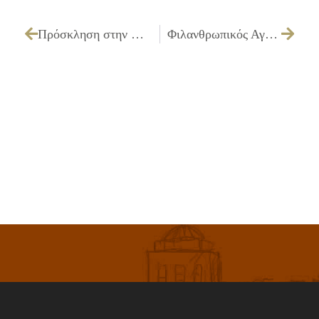
Πρόσκληση στην Παρουσίαση Εναλλακτικών Σεναρίων του 1ου Σταδίου της Μελέτης του Τοπικού Πολεοδομικού Σχεδίου (ΤΠΣ) Δήμου Ιλίου
Φιλανθρωπικός Αγώνας Ποδοσφαίρου στο Ίλιον