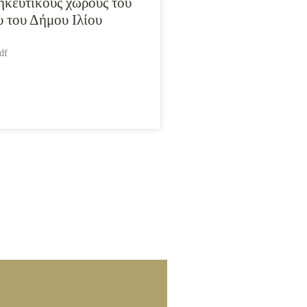
ηκευτικούς χώρους του
υ του Δήμου Ιλίου
df