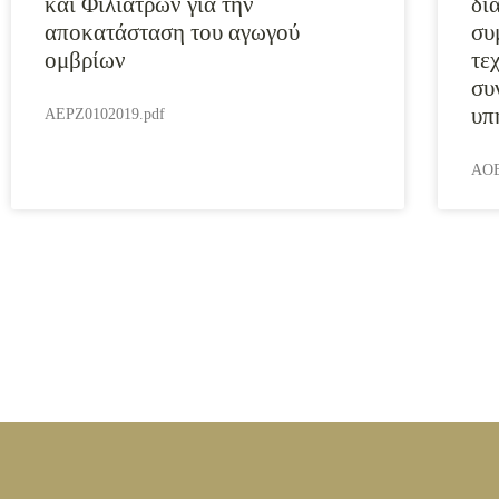
και Φιλιατρών για την
δι
αποκατάσταση του αγωγού
συ
ομβρίων
τε
συ
υπ
AEPZ0102019.pdf
AOE