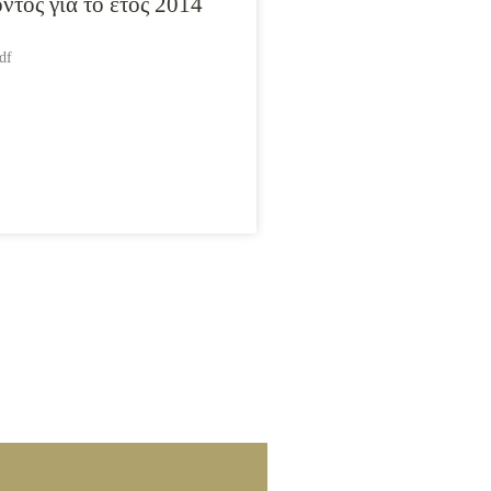
ντος για το έτος 2014
df