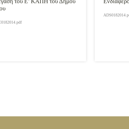
έγαση του Ε’ ΚΑΠΗ του Δήμου
Ενδιαφέρο
ίου
ADS0182014.p
0182014.pdf