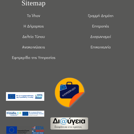
Sitemap
Το Ίλιον
Γραμμή Δημότη
Η Δήμαρχος
Επιτροπές
Δελτία Τύπου
Διαγωνισμοί
Ανακοινώσεις
Επικοινωνία
Εφημερίδα της Υπηρεσίας