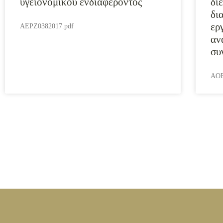
υγειονομικού ενδιαφέροντος
δι
δι
ερ
AEPZ0382017.pdf
αν
συ
AOE