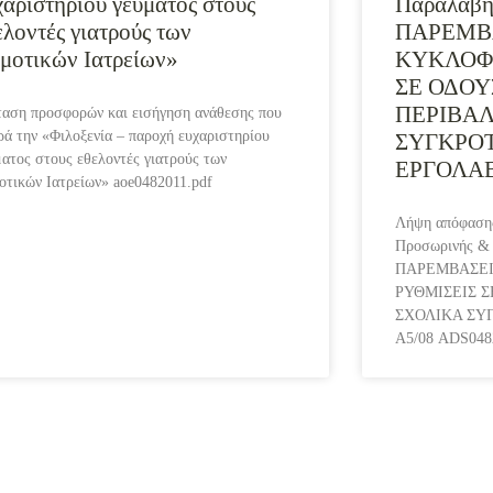
χαριστηρίου γεύματος στους
Παραλαβής
ελοντές γιατρούς των
ΠΑΡΕΜΒΑ
μοτικών Ιατρείων»
ΚΥΚΛΟΦΟ
ΣΕ ΟΔΟΥ
ΠΕΡΙΒΑ
ταση προσφορών και εισήγηση ανάθεσης που
ρά την «Φιλοξενία – παροχή ευχαριστηρίου
ΣΥΓΚΡΟ
ματος στους εθελοντές γιατρούς των
ΕΡΓΟΛΑΒ
οτικών Ιατρείων» aoe0482011.pdf
Λήψη απόφασης
Προσωρινής & 
ΠΑΡΕΜΒΑΣΕΙ
ΡΥΘΜΙΣΕΙΣ 
ΣΧΟΛΙΚΑ ΣΥ
Α5/08 ADS048