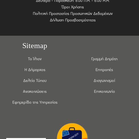
Δευτέρα - Παρασκευή: 8.00 Π.Μ. - 6.00 Μ.Μ.
Όροι Χρήσης
Πολιτική Προστασίας Προσωπικών Δεδομένων
Δήλωση Προσβασιμότητας
Sitemap
Το Ίλιον
Γραμμή Δημότη
Η Δήμαρχος
Επιτροπές
Δελτία Τύπου
Διαγωνισμοί
Ανακοινώσεις
Επικοινωνία
Εφημερίδα της Υπηρεσίας