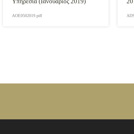
Υπηρεσία (Ιανουάριος 2019)
20
AOE0502019.pdf
ADS