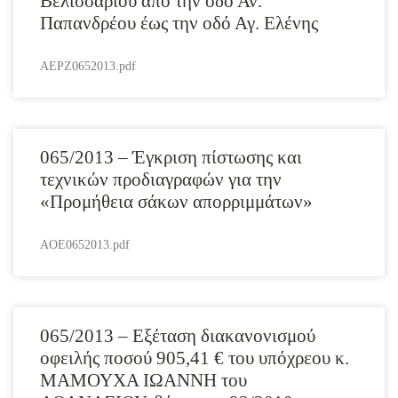
Βελισσαρίου από την οδό Αν.
Παπανδρέου έως την οδό Αγ. Ελένης
AEPZ0652013.pdf
065/2013 – Έγκριση πίστωσης και
τεχνικών προδιαγραφών για την
«Προμήθεια σάκων απορριμμάτων»
AOE0652013.pdf
065/2013 – Εξέταση διακανονισμού
οφειλής ποσού 905,41 € του υπόχρεου κ.
ΜΑΜΟΥΧΑ ΙΩΑΝΝΗ του