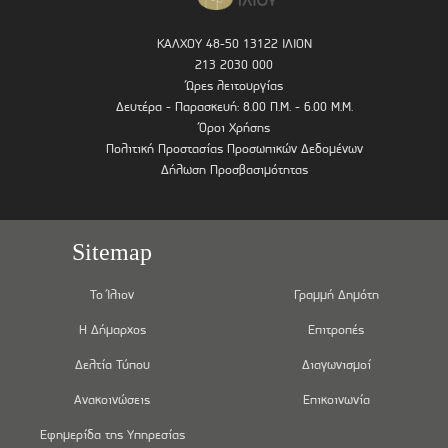
ΚΑΛΧΟΥ 48-50 13122 ΙΛΙΟΝ
213 2030 000
Ώρες λειτουργίας
Δευτέρα - Παρασκευή: 8.00 Π.Μ. - 6.00 Μ.Μ.
Όροι Χρήσης
Πολιτική Προστασίας Προσωπικών Δεδομένων
Δήλωση Προσβασιμότητας
Sitemap
Το Ίλιον
Γραμμή Δημότη
Η Δήμαρχος
Επιτροπές
Δελτία Τύπου
Διαγωνισμοί
Ανακοινώσεις
Επικοινωνία
Εφημερίδα της Υπηρεσίας