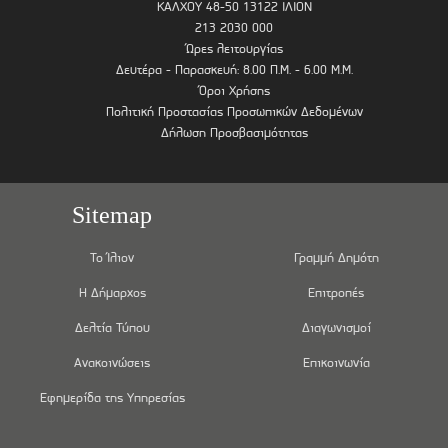
ΚΑΛΧΟΥ 48-50 13122 ΙΛΙΟΝ
213 2030 000
Ώρες λειτουργίας
Δευτέρα - Παρασκευή: 8.00 Π.Μ. - 6.00 Μ.Μ.
Όροι Χρήσης
Πολιτική Προστασίας Προσωπικών Δεδομένων
Δήλωση Προσβασιμότητας
Sitemap
Το Ίλιον
Γραμμή Δημότη
Η Δήμαρχος
Επιτροπές
Δελτία Τύπου
Διαγωνισμοί
Ανακοινώσεις
Επικοινωνία
Εφημερίδα της Υπηρεσίας