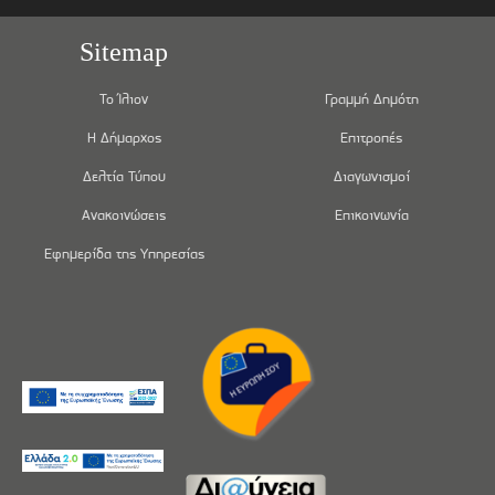
Sitemap
Το Ίλιον
Γραμμή Δημότη
Η Δήμαρχος
Επιτροπές
Δελτία Τύπου
Διαγωνισμοί
Ανακοινώσεις
Επικοινωνία
Εφημερίδα της Υπηρεσίας