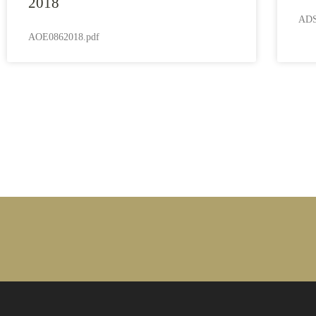
2018
ADS
AOE0862018.pdf