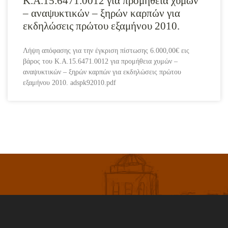
Κ.Α.15.6471.0012 για προμήθεια χυμών
– αναψυκτικών – ξηρών καρπών για
εκδηλώσεις πρώτου εξαμήνου 2010.
Λήψη απόφασης για την έγκριση πίστωσης 6.000,00€ εις
βάρος του Κ.Α.15.6471.0012 για προμήθεια χυμών –
αναψυκτικών – ξηρών καρπών για εκδηλώσεις πρώτου
εξαμήνου 2010. adspk92010.pdf