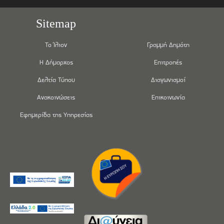
Sitemap
Το Ίλιον
Γραμμή Δημότη
Η Δήμαρχος
Επιτροπές
Δελτία Τύπου
Διαγωνισμοί
Ανακοινώσεις
Επικοινωνία
Εφημερίδα της Υπηρεσίας