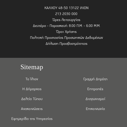
ΚΑΛΧΟΥ 48-50 13122 ΙΛΙΟΝ
213 2030 000
Ώρες λειτουργίας
Δευτέρα - Παρασκευή: 8.00 Π.Μ. - 6.00 Μ.Μ.
Όροι Χρήσης
Πολιτική Προστασίας Προσωπικών Δεδομένων
Δήλωση Προσβασιμότητας
Sitemap
Το Ίλιον
Γραμμή Δημότη
Η Δήμαρχος
Επιτροπές
Δελτία Τύπου
Διαγωνισμοί
Ανακοινώσεις
Επικοινωνία
Εφημερίδα της Υπηρεσίας